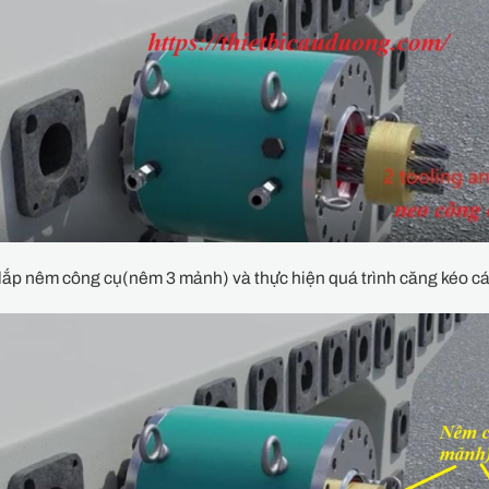
lắp nêm công cụ(nêm 3 mảnh) và thực hiện quá trình căng kéo c