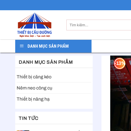
Skip
to
content
Tìm
kiếm:
DANH MỤC SẢN PHẨM
DANH MỤC SẢN PHẨM
-13%
Thiết bị căng kéo
Nêm neo công cụ
Thiết bị nâng hạ
TIN TỨC