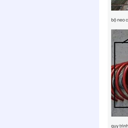
bộ neo c
quy trìn