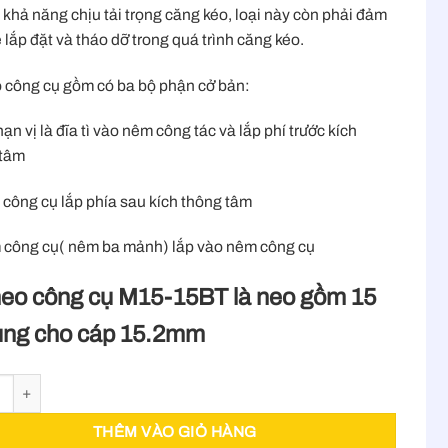
 khả năng chịu tải trọng căng kéo, loại này còn phải đảm
 lắp đặt và tháo dỡ trong quá trình căng kéo.
 công cụ gồm có ba bộ phận cở bản:
hạn vị là đĩa tì vào nêm công tác và lắp phí trước kích
 tâm
 công cụ lắp phía sau kích thông tâm
 công cụ( nêm ba mảnh) lắp vào nêm công cụ
eo công cụ M15-15BT là neo gồm 15
ùng cho cáp 15.2mm
g cụ, neo công 15 lỗ 15.2mm, neo công cụ M15-15BT số lượng
THÊM VÀO GIỎ HÀNG