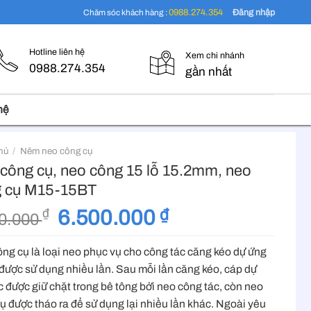
Đăng nhập
0988.274.354
Chăm sóc khách hàng :
Hotline liên hệ
Xem chi nhánh
0988.274.354
gần nhất
hệ
hủ
/
Nêm neo công cụ
công cụ, neo công 15 lỗ 15.2mm, neo
 cụ M15-15BT
Giá
Giá
6.500.000
₫
₫
00.000
gốc
hiện
là:
tại
ng cụ là loại neo phục vụ cho công tác căng kéo dự ứng
7.500.000 ₫.
là:
 được sử dụng nhiều lần. Sau mỗi lần căng kéo, cáp dự
6.500.000 ₫.
c được giữ chặt trong bê tông bởi neo công tác, còn neo
ụ được tháo ra để sử dụng lại nhiều lần khác. Ngoài yêu