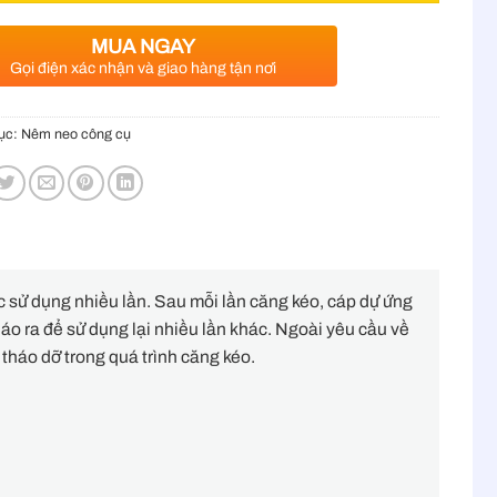
MUA NGAY
Gọi điện xác nhận và giao hàng tận nơi
ục:
Nêm neo công cụ
c sử dụng nhiều lần. Sau mỗi lần căng kéo, cáp dự ứng
háo ra để sử dụng lại nhiều lần khác. Ngoài yêu cầu về
 tháo dỡ trong quá trình căng kéo.