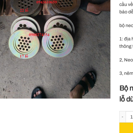
cầu về
bảo dễ
bộ neo
1: địa 
thông
2, Neo
3, nêm
Bộ n
lỗ d
Neo côn