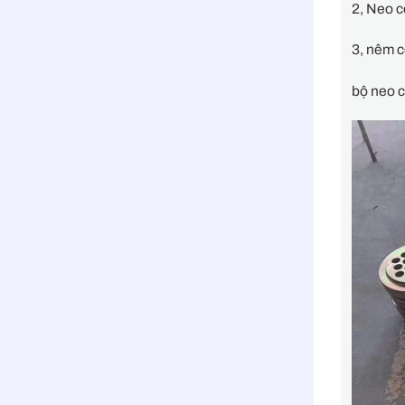
2, Neo c
3, nêm 
bộ neo 