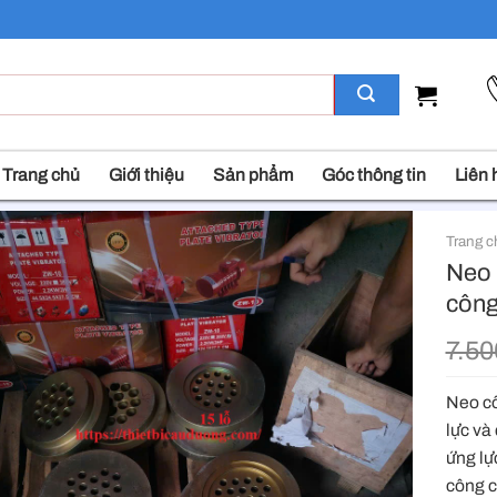
Trang chủ
Giới thiệu
Sản phẩm
Góc thông tin
Liên 
Trang c
Neo 
công
7.5
Neo cô
lực và
ứng lự
công c