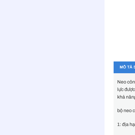
MÔ TẢ 
Neo công
lực được
khả năng
bộ neo 
1: địa h