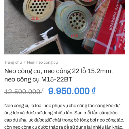
Trang chủ
/
Nêm neo công cụ
Neo công cụ, neo công 22 lỗ 15.2mm,
neo công cụ M15-22BT
Giá
9.950.000
₫
Giá
₫
12.500.000
gốc
hiện
là:
tại
Neo công cụ là loại neo phục vụ cho công tác căng kéo dự
12.500.000 ₫.
là:
ứng lực và được sử dụng nhiều lần. Sau mỗi lần căng kéo,
9.950.000 
cáp dự ứng lực được giữ chặt trong bê tông bởi neo công tác,
còn neo công cụ được tháo ra để sử dụng lại nhiều lần khác.