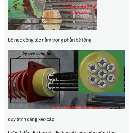
bộ neo công tác nằm trong phần bê tông
quy trình căng kéo cáp
bước 1: lắp đĩa hạn vị , đĩa hạn vị tì vào nêm công tác