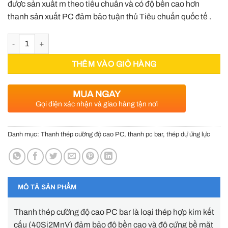
được sản xuất m theo tiêu chuẩn và có độ bền cao hơn
thanh sản xuất PC đảm bảo tuận thủ Tiêu chuẩn quốc tế .
Thanh thép cường độ cao PC36 mã kẽm nhúng nóng số lượng
THÊM VÀO GIỎ HÀNG
MUA NGAY
Gọi điện xác nhận và giao hàng tận nơi
Danh mục:
Thanh thép cường độ cao PC, thanh pc bar, thép dự ứng lực
MÔ TẢ SẢN PHẨM
Thanh thép cường độ cao PC bar là loại thép hợp kim kết
cấu (40Si2MnV) đảm bảo độ bền cao và độ cứng bề mặt