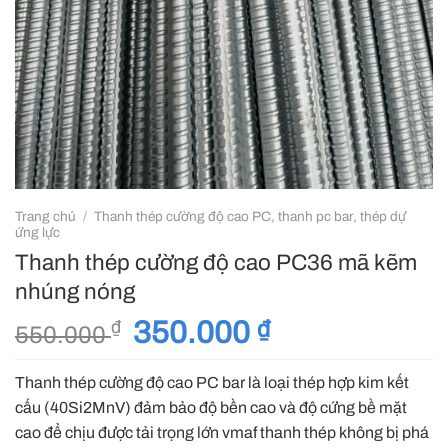
Trang chủ
/
Thanh thép cường độ cao PC, thanh pc bar, thép dự
ứng lực
Thanh thép cường độ cao PC36 mã kẽm
nhúng nóng
Giá
350.000
₫
Giá
₫
550.000
gốc
hiện
là:
tại
Thanh thép cường độ cao PC bar là loại thép hợp kim kết
550.000 ₫.
là:
cấu (40Si2MnV) đảm bảo độ bền cao và độ cứng bề mặt
350.000 ₫.
cao để chịu được tải trọng lớn vmaf thanh thép không bị phá