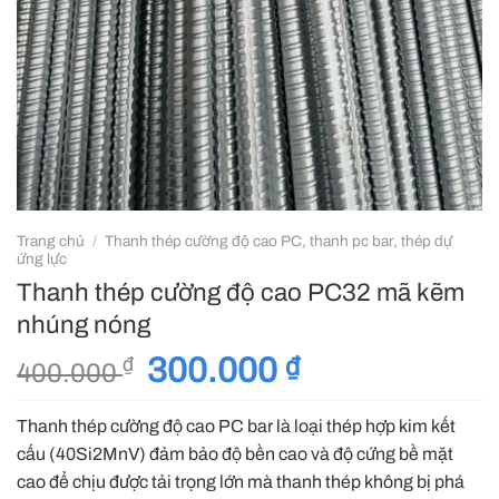
Trang chủ
/
Thanh thép cường độ cao PC, thanh pc bar, thép dự
ứng lực
Thanh thép cường độ cao PC32 mã kẽm
nhúng nóng
Giá
300.000
₫
Giá
₫
400.000
gốc
hiện
là:
tại
Thanh thép cường độ cao PC bar là loại thép hợp kim kết
400.000 ₫.
là:
cấu (40Si2MnV) đảm bảo độ bền cao và độ cứng bề mặt
300.000 ₫.
cao để chịu được tải trọng lớn mà thanh thép không bị phá