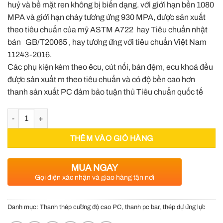
huỷ và bề mặt ren không bị biến dạng. với giới hạn bền 1080
MPA và giới hạn chảy tương ứng 930 MPA, được sản xuất
theo tiêu chuẩn của mỹ ASTM A722 hay Tiêu chuẩn nhật
bản GB/T20065 , hay tương ứng với tiêu chuẩn Việt Nam
11243-2016.
Các phụ kiện kèm theo êcu, cút nối, bản đệm, ecu khoá đều
được sản xuất m theo tiêu chuẩn và có độ bền cao hơn
thanh sản xuất PC đảm bảo tuận thủ Tiêu chuẩn quốc tế
Thanh thép cường độ cao PC32 mã kẽm nhúng nóng số lượng
THÊM VÀO GIỎ HÀNG
MUA NGAY
Gọi điện xác nhận và giao hàng tận nơi
Danh mục:
Thanh thép cường độ cao PC, thanh pc bar, thép dự ứng lực