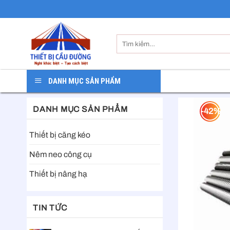
Skip
to
content
Tìm
kiếm:
DANH MỤC SẢN PHẨM
DANH MỤC SẢN PHẨM
-42%
Thiết bị căng kéo
Nêm neo công cụ
Thiết bị nâng hạ
TIN TỨC