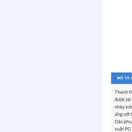
MÔ TẢ 
Thanh th
được tải
chảy tư
ứng với
Các phụ 
xuất PC 