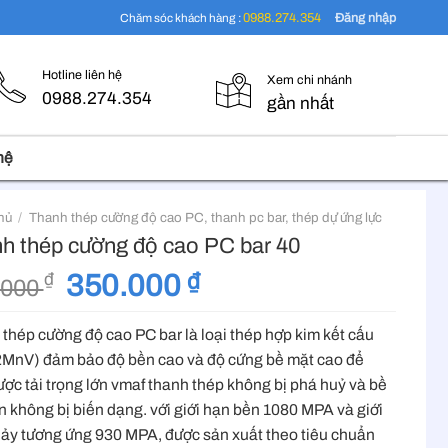
Đăng nhập
0988.274.354
Chăm sóc khách hàng :
Hotline liên hệ
Xem chi nhánh
0988.274.354
gần nhất
hệ
hủ
/
Thanh thép cường độ cao PC, thanh pc bar, thép dự ứng lực
h thép cường độ cao PC bar 40
Giá
Giá
350.000
₫
₫
.000
gốc
hiện
là:
tại
thép cường độ cao PC bar là loại thép hợp kim kết cấu
600.000 ₫.
là:
MnV) đảm bảo độ bền cao và độ cứng bề mặt cao để
350.000 ₫.
ược tải trọng lớn vmaf thanh thép không bị phá huỷ và bề
n không bị biến dạng. với giới hạn bền 1080 MPA và giới
ảy tương ứng 930 MPA, được sản xuất theo tiêu chuẩn