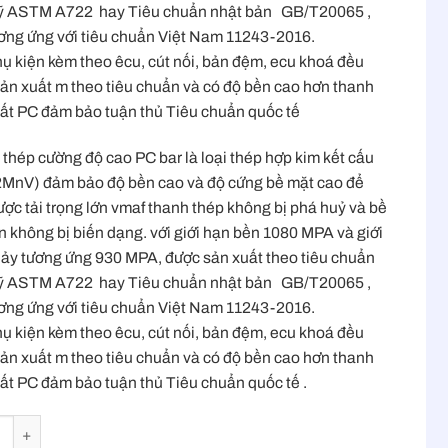
ỹ ASTM A722 hay Tiêu chuẩn nhật bản GB/T20065 ,
ơng ứng với tiêu chuẩn Việt Nam 11243-2016.
ụ kiện kèm theo êcu, cút nối, bản đệm, ecu khoá đều
ản xuất m theo tiêu chuẩn và có độ bền cao hơn thanh
ất PC đảm bảo tuận thủ Tiêu chuẩn quốc tế
thép cường độ cao PC bar là loại thép hợp kim kết cấu
MnV) đảm bảo độ bền cao và độ cứng bề mặt cao để
ược tải trọng lớn vmaf thanh thép không bị phá huỷ và bề
n không bị biến dạng. với giới hạn bền 1080 MPA và giới
ảy tương ứng 930 MPA, được sản xuất theo tiêu chuẩn
ỹ ASTM A722 hay Tiêu chuẩn nhật bản GB/T20065 ,
ơng ứng với tiêu chuẩn Việt Nam 11243-2016.
ụ kiện kèm theo êcu, cút nối, bản đệm, ecu khoá đều
ản xuất m theo tiêu chuẩn và có độ bền cao hơn thanh
ất PC đảm bảo tuận thủ Tiêu chuẩn quốc tế .
hép cường độ cao PC bar 40 số lượng