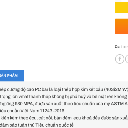
Danh m
SẢN PHẨM
ép cường độ cao PC bar là loại thép hợp kim kết cấu (40Si2MnV
 trọng lớn vmaf thanh thép không bị phá huỷ và bề mặt ren không 
ơng ứng 930 MPA, được sản xuất theo tiêu chuẩn của mỹ ASTM 
 tiêu chuẩn Việt Nam 11243-2016.
kiện kèm theo êcu, cút nối, bản đệm, ecu khoá đều được sản xuấ
đảm bảo tuận thủ Tiêu chuẩn quốc tế