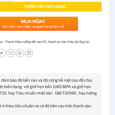
THÊM VÀO GIỎ HÀNG
MUA NGAY
Gọi điện xác nhận và giao hàng tận nơi
ục:
Thanh thép cường độ cao PC, thanh pc bar, thép dự ứng lực
) đảm bảo độ bền cao và độ cứng bề mặt cao để chịu
bị biến dạng. với giới hạn bền 1080 MPA và giới hạn
A722 hay Tiêu chuẩn nhật bản GB/T20065 , hay tương
t m theo tiêu chuẩn và có độ bền cao hơn thanh sản