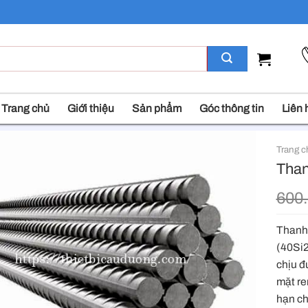
Trang chủ
Giới thiệu
Sản phẩm
Góc thông tin
Liên 
Trang c
Than
600
Thanh 
(40Si2
chịu đ
mặt re
hạn ch