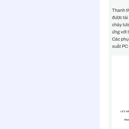
Thanh th
được tải
chảy tư
ứng với
Các phụ 
xuất PC 