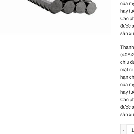
của m
hay tư
Các ph
được s
sản xu
Thanh 
(40Si2
chịu đ
mặt re
hạn ch
của m
hay tư
Các ph
được s
sản xu
Thanh t