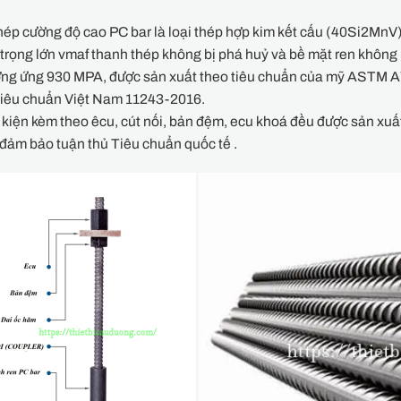
ép cường độ cao PC bar là loại thép hợp kim kết cấu (40Si2MnV
 trọng lớn vmaf thanh thép không bị phá huỷ và bề mặt ren không 
ơng ứng 930 MPA, được sản xuất theo tiêu chuẩn của mỹ ASTM 
 tiêu chuẩn Việt Nam 11243-2016.
kiện kèm theo êcu, cút nối, bản đệm, ecu khoá đều được sản xuấ
đảm bảo tuận thủ Tiêu chuẩn quốc tế .