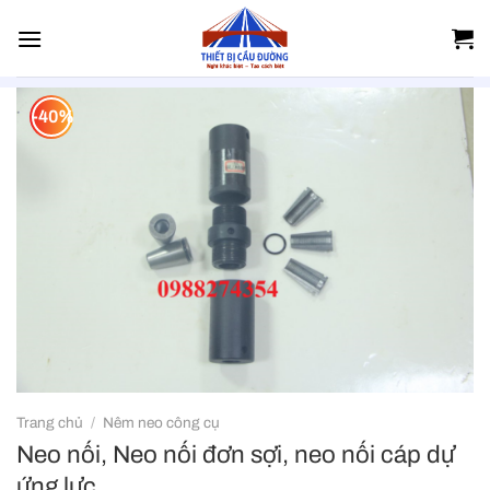
Skip
to
content
-40%
Trang chủ
/
Nêm neo công cụ
Neo nối, Neo nối đơn sợi, neo nối cáp dự
ứng lực