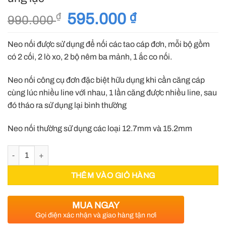
Giá
595.000
₫
Giá
₫
990.000
gốc
hiện
là:
tại
Neo nối được sử dụng để nối các tao cáp đơn, mỗi bộ gồm
990.000 ₫.
là:
có 2 cối, 2 lò xo, 2 bộ nêm ba mảnh, 1 ắc co nối.
595.000 ₫.
Neo nối công cụ đơn đặc biệt hữu dụng khi cần căng cáp
cùng lúc nhiều line với nhau, 1 lần căng được nhiều line, sau
đó tháo ra sử dụng lại bình thường
Neo nối thường sử dụng các loại 12.7mm và 15.2mm
Neo nối, Neo nối đơn sợi, neo nối cáp dự ứng lực số lượng
THÊM VÀO GIỎ HÀNG
MUA NGAY
Gọi điện xác nhận và giao hàng tận nơi