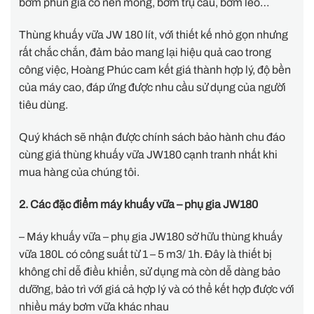
bơm phun gia cố nền móng, bơm trụ cầu, bơm leo…
Thùng khuấy vữa JW 180 lít, với thiết kế nhỏ gọn nhưng
rất chắc chắn, đảm bảo mang lại hiệu quả cao trong
công việc, Hoàng Phúc cam kết giá thành hợp lý, độ bền
của máy cao, đáp ứng được nhu cầu sử dụng của người
tiêu dùng.
Quý khách sẽ nhận được chính sách bảo hành chu đáo
cùng giá thùng khuấy vữa JW180 cạnh tranh nhất khi
mua hàng của chúng tôi.
2. Các đặc điểm máy khuấy vữa – phụ gia JW180
– Máy khuấy vữa – phụ gia JW180 sở hữu thùng khuấy
vữa 180L có công suất từ 1 – 5 m3/ 1h. Đây là thiết bị
không chỉ dễ điều khiển, sử dụng mà còn dễ dàng bảo
dưỡng, bảo trì với giá cả hợp lý và có thể kết hợp được với
nhiều máy bơm vữa khác nhau