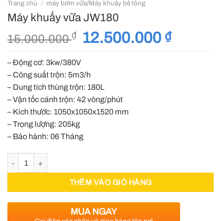
Trang chủ
/
máy bơm vữa/Máy khuấy bê tông
Máy khuấy vữa JW180
Giá
12.500.000
₫
Giá
₫
15.000.000
gốc
hiện
là:
tại
– Động cơ: 3kw/380V
15.000.000 ₫.
là:
– Công suất trộn: 5m3/h
12.500.0
– Dung tích thùng trộn: 180L
– Vận tốc cánh trộn: 42 vòng/phút
– Kích thước: 1050x1050x1520 mm
– Trọng lượng: 205kg
– Bảo hành: 06 Tháng
Máy khuấy vữa JW180 số lượng
THÊM VÀO GIỎ HÀNG
MUA NGAY