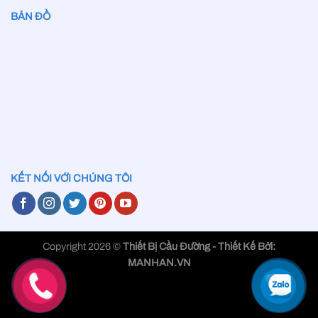
BẢN ĐỒ
KẾT NỐI VỚI CHÚNG TÔI
Copyright 2026 ©
Thiết Bị Cầu Đường - Thiết Kế Bởi:
MANHAN.VN