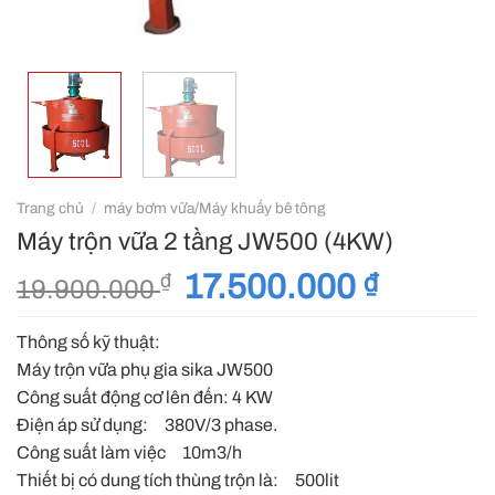
Trang chủ
/
máy bơm vữa/Máy khuấy bê tông
Máy trộn vữa 2 tầng JW500 (4KW)
Giá
17.500.000
₫
Giá
₫
19.900.000
gốc
hiện
là:
tại
Thông số kỹ thuật:
19.900.000 ₫.
là:
Máy trộn vữa phụ gia sika JW500
17.500.00
Công suất động cơ lên đến: 4 KW
Điện áp sử dụng: 380V/3 phase.
Công suất làm việc 10m3/h
Thiết bị có dung tích thùng trộn là: 500lit