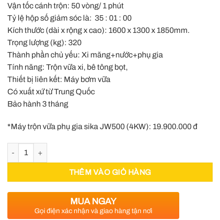
Vận tốc cánh trộn: 50 vòng/ 1 phút
Tỷ lệ hộp số giảm sóc là: 35 : 01 : 00
Kích thước (dài x rộng x cao): 1600 x 1300 x 1850mm.
Trọng lượng (kg): 320
Thành phần chủ yếu: Xi măng+nước+phụ gia
Tính năng: Trộn vữa xi, bê tông bọt,
Thiết bị liên kết: Máy bơm vữa
Có xuất xứ từ Trung Quốc
Bảo hành 3 tháng
*Máy trộn vữa phụ gia sika JW500 (4KW): 19.900.000 đ
Máy trộn vữa 2 tầng JW500 (4KW) số lượng
THÊM VÀO GIỎ HÀNG
MUA NGAY
Gọi điện xác nhận và giao hàng tận nơi